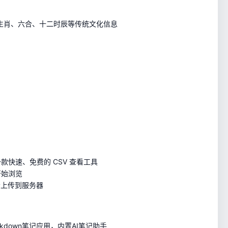
生肖、六合、十二时辰等传统文化信息
款快速、免费的 CSV 查看工具
开始浏览
会上传到服务器
kdown笔记应用，内置AI笔记助手