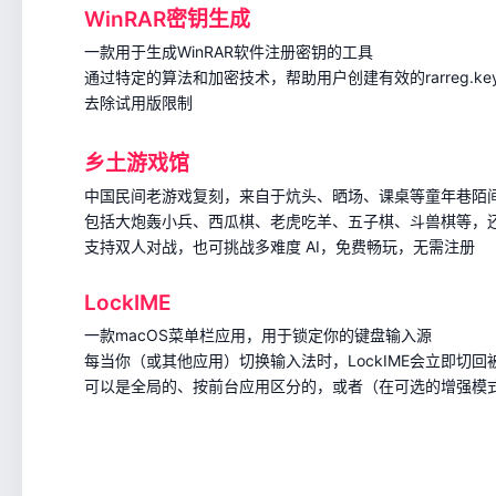
WinRAR密钥生成
一款用于生成WinRAR软件注册密钥的工具
通过特定的算法和加密技术，帮助用户创建有效的rarreg.ke
去除试用版限制
乡土游戏馆
中国民间老游戏复刻，来自于炕头、晒场、课桌等童年巷陌
包括大炮轰小兵、西瓜棋、老虎吃羊、五子棋、斗兽棋等，
支持双人对战，也可挑战多难度 AI，免费畅玩，无需注册
LockIME
一款macOS菜单栏应用，用于锁定你的键盘输入源
每当你（或其他应用）切换输入法时，LockIME会立即切回
可以是全局的、按前台应用区分的，或者（在可选的增强模式